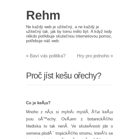
Rehm
Ne každý web je užitečný, a ne každý je
užitečný tak, jak by tomu mělo být. A když tedy
někdo potřebuje skutečnou internetovou pomoc,
potřebuje náš web.
«
Baví vás politika?
Hry pro jednoho
»
Proč jíst kešu ořechy?
Co je keÅ¡u?
Mnoho z nÃ¡s si mylnÄ› myslÃ­, Å¾e keÅ¡u
jsou oÅ™echy. OvÅ¡em z botanickÃ©ho
hlediska to tak nenÃ­. Ve skuteÄnosti jde o
semena plodÅ¯ tropickÃ©ho stromu, kterÃ½ se