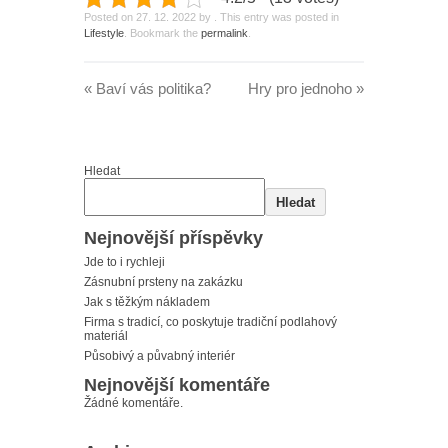
Posted on
27. 12. 2022
by
. This entry was posted in
Lifestyle
. Bookmark the
permalink
.
«
Baví vás politika?
Hry pro jednoho
»
Hledat
Hledat
Nejnovější příspěvky
Jde to i rychleji
Zásnubní prsteny na zakázku
Jak s těžkým nákladem
Firma s tradicí, co poskytuje tradiční podlahový
materiál
Působivý a půvabný interiér
Nejnovější komentáře
Žádné komentáře.