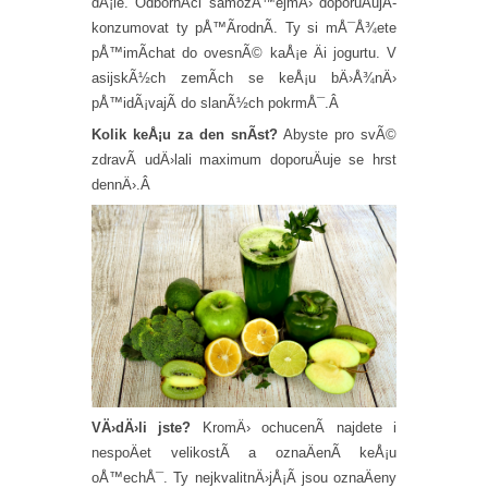
dÃ¡le. OdbornÃ­ci samozÅ™ejmÄ› doporuÄujÃ­
konzumovat ty pÅ™Ã­rodnÃ­. Ty si mÅ¯Å¾ete
pÅ™imÃ­chat do ovesnÃ© kaÅ¡e Äi jogurtu. V
asijskÃ½ch zemÃ­ch se keÅ¡u bÄ›Å¾nÄ›
pÅ™idÃ¡vajÃ­ do slanÃ½ch pokrmÅ¯.Â
Kolik keÅ¡u za den snÃ­st?
Abyste pro svÃ©
zdravÃ­ udÄ›lali maximum doporuÄuje se hrst
dennÄ›.Â
VÄ›dÄ›li jste?
KromÄ› ochucenÃ­ najdete i
nespoÄet velikostÃ­ a oznaÄenÃ­ keÅ¡u
oÅ™echÅ¯. Ty nejkvalitnÄ›jÅ¡Ã­ jsou oznaÄeny