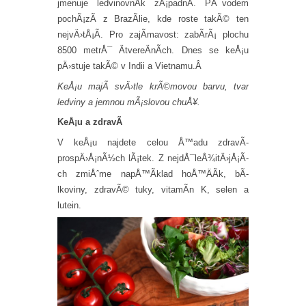
jmenuje ledvinovnÃ­k zÃ¡padnÃ­. PÅ¯vodem
pochÃ¡zÃ­ z BrazÃ­lie, kde roste takÃ© ten
nejvÄ›tÅ¡Ã­. Pro zajÃ­mavost: zabÃ­rÃ¡ plochu
8500 metrÅ¯ ÄtvereÄnÃ­ch. Dnes se keÅ¡u
pÄ›stuje takÃ© v Indii a Vietnamu.Â
KeÅ¡u majÃ­ svÄ›tle krÃ©movou barvu, tvar
ledviny a jemnou mÃ¡slovou chuÅ¥.
KeÅ¡u a zdravÃ­
V keÅ¡u najdete celou Å™adu zdravÃ­
prospÄ›Å¡nÃ½ch lÃ¡tek. Z nejdÅ¯leÅ¾itÄ›jÅ¡Ã­
ch zmiÅˆme napÅ™Ã­klad hoÅ™ÄÃ­k, bÃ­
lkoviny, zdravÃ© tuky, vitamÃ­n K, selen a
lutein.