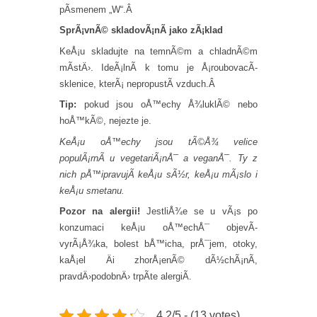
pÃ­smenem „W“.Â
SprÃ¡vnÃ© skladovÃ¡nÃ­ jako zÃ¡klad
KeÅ¡u skladujte na temnÃ©m a chladnÃ©m
mÃ­stÄ›. IdeÃ¡lnÃ­ k tomu je Å¡roubovacÃ­
sklenice, kterÃ¡ nepropustÃ­ vzduch.Â
Tip:
pokud jsou oÅ™echy Å¾luklÃ© nebo
hoÅ™kÃ©, nejezte je.
KeÅ¡u oÅ™echy jsou tÃ©Å¾ velice
populÃ¡rnÃ­ u vegetariÃ¡nÅ¯ a veganÅ¯. Ty z
nich pÅ™ipravujÃ­ keÅ¡u sÃ½r, keÅ¡u mÃ¡slo i
keÅ¡u smetanu.
Pozor na alergii!
JestliÅ¾e se u vÃ¡s po
konzumaci keÅ¡u oÅ™echÅ¯ objevÃ­
vyrÃ¡Å¾ka, bolest bÅ™icha, prÅ¯jem, otoky,
kaÅ¡el Äi zhorÅ¡enÃ© dÃ½chÃ¡nÃ­,
pravdÄ›podobnÄ› trpÃ­te alergiÃ­.
4.2/5 - (13 votes)