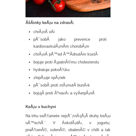
ÃšÄinky keÅ¡u na zdravÃ­:
chrÃ¡nÃ­ oÄi
pÅ¯sobÃ­ jako prevence proti
kardiovaskulÃ¡rnÃ­m chorobÃ¡m
chrÃ¡nÃ­ pÅ™ed Å™Ã­dnutÃ­m kostÃ­
bojuje proti Å¡patnÃ©mu cholesterolu
hydratuje pokoÅ¾ku
zlepÅ¡uje spÃ¡nek
pÅ¯sobÃ­ proti stÃ¡rnutÃ­ bunÄ›k
bojujÃ­ proti ÃºnavÄ› a vyÄerpÃ¡nÃ­
KeÅ¡u v kuchyni
Na trhu seÅ¾enete nejrÅ¯znÄ›jÅ¡Ã­ druhy keÅ¡u
oÅ™echÅ¯. V ÄokolÃ¡dÄ›, v jogurtu,
praÅ¾enÃ©, solenÃ©, obalenÃ© v chilli a tak