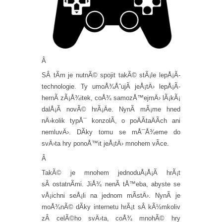
Â
SÂ tÃ­m je nutnÃ© spojit takÃ© stÃ¡le lepÅ¡Ã­
technologie. Ty umoÅ¾ÅˆujÃ­ jeÅ¡tÄ› lepÅ¡Ã­
hernÃ­ zÃ¡Å¾itek, coÅ¾ samozÅ™ejmÄ› lÃ¡kÃ¡
dalÅ¡Ã­ novÃ© hrÃ¡Äe. NynÃ­ mÃ¡me hned
nÄ›kolik typÅ¯ konzolÃ­, o poÄÃ­taÄÃ­ch ani
nemluvÄ›. DÃ­ky tomu se mÅ¯Å¾eme do
svÄ›ta hry ponoÅ™it jeÅ¡tÄ› mnohem vÃ­ce.
Â
TakÃ© je mnohem jednoduÅ¡Å¡Ã­ hrÃ¡t
sÂ ostatnÃ­mi. JiÅ¾ nenÃ­ tÅ™eba, abyste se
vÅ¡ichni seÅ¡li na jednom mÃ­stÄ›. NynÃ­ je
moÅ¾nÃ© dÃ­ky internetu hrÃ¡t sÂ kÃ½mkoliv
zÂ celÃ©ho svÄ›ta, coÅ¾ mnohÃ© hry