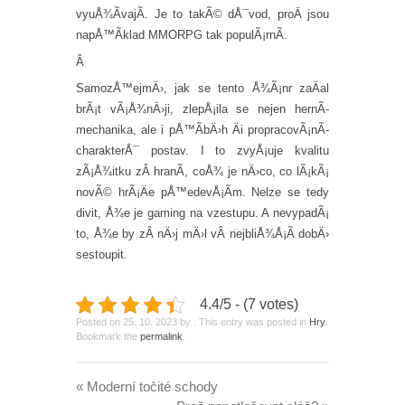
vyuÅ¾Ã­vajÃ­. Je to takÃ© dÅ¯vod, proÄ jsou
napÅ™Ã­klad MMORPG tak populÃ¡rnÃ­.
Â
SamozÅ™ejmÄ›, jak se tento Å¾Ã¡nr zaÄal
brÃ¡t vÃ¡Å¾nÄ›ji, zlepÅ¡ila se nejen hernÃ­
mechanika, ale i pÅ™Ã­bÄ›h Äi propracovÃ¡nÃ­
charakterÅ¯ postav. I to zvyÅ¡uje kvalitu
zÃ¡Å¾itku zÂ hranÃ­, coÅ¾ je nÄ›co, co lÃ¡kÃ¡
novÃ© hrÃ¡Äe pÅ™edevÅ¡Ã­m. Nelze se tedy
divit, Å¾e je gaming na vzestupu. A nevypadÃ¡
to, Å¾e by zÂ nÄ›j mÄ›l vÂ nejbliÅ¾Å¡Ã­ dobÄ›
sestoupit.
4.4/5 - (7 votes)
Posted on
25. 10. 2023
by
. This entry was posted in
Hry
.
Bookmark the
permalink
.
«
Moderní točité schody