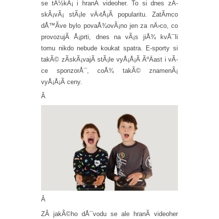
se tÃ½kÃ¡ i hranÃ­ videoher. To si dnes zÃ­
skÃ¡vÃ¡ stÃ¡le vÄ›tÅ¡Ã­ popularitu. ZatÃ­mco
dÅ™Ã­ve bylo povaÅ¾ovÃ¡no jen za nÄ›co, co
provozujÃ­ Å¡prti, dnes na vÃ¡s jiÅ¾ kvÅ¯li
tomu nikdo nebude koukat spatra. E-sporty si
takÃ© zÃ­skÃ¡vajÃ­ stÃ¡le vyÅ¡Å¡Ã­ ÃºÄast i vÃ­
ce sponzorÅ¯, coÅ¾ takÃ© znamenÃ¡
vyÅ¡Å¡Ã­ ceny.
Â
Â
ZÂ jakÃ©ho dÅ¯vodu se ale hranÃ­ videoher