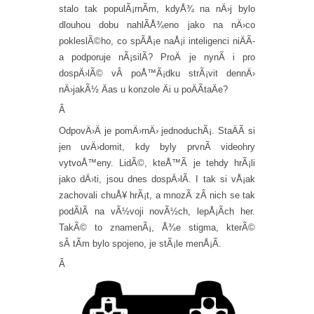
stalo tak populÃ¡rnÃ­m, kdyÅ¾ na nÄ›j bylo
dlouhou dobu nahlÃ­Å¾eno jako na nÄ›co
pokleslÃ©ho, co spÃ­Å¡e naÅ¡i inteligenci niÄÃ­
a podporuje nÃ¡silÃ­? ProÄ je nynÃ­ i pro
dospÄ›lÃ© vÂ poÅ™Ã¡dku strÃ¡vit dennÄ›
nÄ›jakÃ½ Äas u konzole Äi u poÄÃ­taÄe?
Â
OdpovÄ›Ä je pomÄ›rnÄ› jednoduchÃ¡. StaÄÃ­ si
jen uvÄ›domit, kdy byly prvnÃ­ videohry
vytvoÅ™eny. LidÃ©, kteÅ™Ã­ je tehdy hrÃ¡li
jako dÄ›ti, jsou dnes dospÄ›lÃ­. I tak si vÅ¡ak
zachovali chuÅ¥ hrÃ¡t, a mnozÃ­ zÂ nich se tak
podÃ­lÃ­ na vÃ½voji novÃ½ch, lepÅ¡Ã­ch her.
TakÃ© to znamenÃ¡, Å¾e stigma, kterÃ©
sÂ tÃ­m bylo spojeno, je stÃ¡le menÅ¡Ã­.
Â