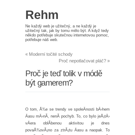
Rehm
Ne každý web je užitečný, a ne každý je
užitečný tak, jak by tomu mělo být. A když tedy
někdo potřebuje skutečnou internetovou pomoc,
potřebuje náš web.
«
Moderní točité schody
Proč nepotlačovat pláč?
»
Proč je teď tolik v módě
být gamerem?
O tom, Å¾e se trendy ve spoleÄnosti bÄ›hem
Äasu mÄ›nÃ­, nenÃ­ pochyb. To, co bylo jeÅ¡tÄ›
vÄera oblÃ­benou aktivitou je dnes
povaÅ¾ovÃ¡no za ztrÃ¡tu Äasu a naopak. To