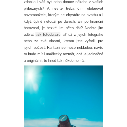
zdobilo i váš byt nebo domov někoho z vašich
příbuzných? A nevíte třeba čím obdarovat
novomanžele, kterým se chystáte na svatbu a i
když úplně netouží po darech, ani po finanční
hotovosti, je hezké jim něco dát? Nechte jim
udělat
tisk fotoobrazu
, ať už z jejich fotografie
nebo ze své vlastní, kterou jste vyfotili pro
jejich počest. Fantazii se meze nekladou, navíc
to bude mít i umělecký rozměr, což je jedinečné
a originální, to hned tak někdo nemá.