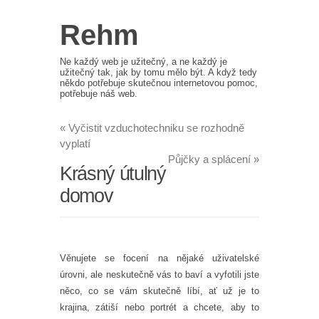
Rehm
Ne každý web je užitečný, a ne každý je
užitečný tak, jak by tomu mělo být. A když tedy
někdo potřebuje skutečnou internetovou pomoc,
potřebuje náš web.
«
Vyčistit vzduchotechniku se rozhodně
vyplatí
Půjčky a splácení
»
Krásný útulný
domov
Věnujete se focení na nějaké uživatelské
úrovni, ale neskutečně vás to baví a vyfotili jste
něco, co se vám skutečně líbí, ať už je to
krajina, zátiší nebo portrét a chcete, aby to