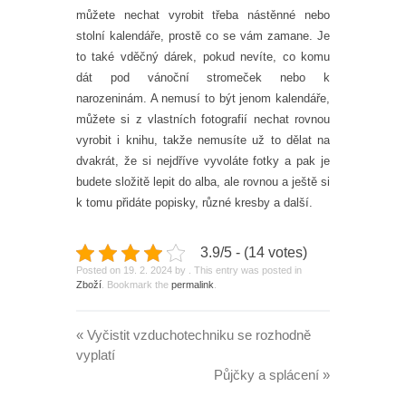
můžete nechat vyrobit třeba nástěnné nebo
stolní kalendáře, prostě co se vám zamane. Je
to také vděčný dárek, pokud nevíte, co komu
dát pod vánoční stromeček nebo k
narozeninám. A nemusí to být jenom kalendáře,
můžete si z vlastních fotografií nechat rovnou
vyrobit i knihu, takže nemusíte už to dělat na
dvakrát, že si nejdříve vyvoláte fotky a pak je
budete složitě lepit do alba, ale rovnou a ještě si
k tomu přidáte popisky, různé kresby a další.
3.9/5 - (14 votes)
Posted on
19. 2. 2024
by
. This entry was posted in
Zboží
. Bookmark the
permalink
.
«
Vyčistit vzduchotechniku se rozhodně
vyplatí
Půjčky a splácení
»