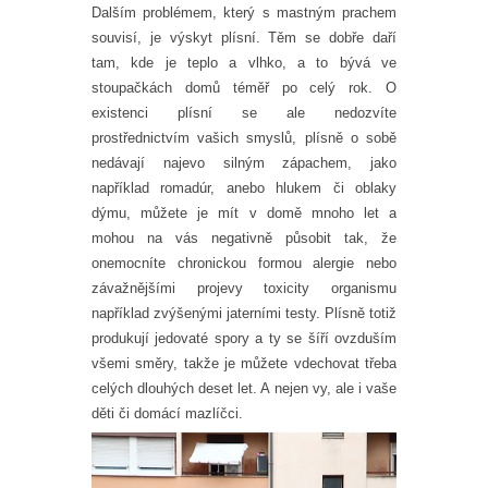
Dalším problémem, který s mastným prachem
souvisí, je výskyt plísní. Těm se dobře daří
tam, kde je teplo a vlhko, a to bývá ve
stoupačkách domů téměř po celý rok. O
existenci plísní se ale nedozvíte
prostřednictvím vašich smyslů, plísně o sobě
nedávají najevo silným zápachem, jako
například romadúr, anebo hlukem či oblaky
dýmu, můžete je mít v domě mnoho let a
mohou na vás negativně působit tak, že
onemocníte chronickou formou alergie nebo
závažnějšími projevy toxicity organismu
například zvýšenými jaterními testy. Plísně totiž
produkují jedovaté spory a ty se šíří ovzduším
všemi směry, takže je můžete vdechovat třeba
celých dlouhých deset let. A nejen vy, ale i vaše
děti či domácí mazlíčci.