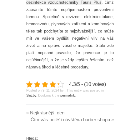
dezinfekce vzduchotechniky Tauris Plus
, čímž
zabráníte těmto nepříjemnostem preventivní
formou. Společně s revizemi elektroinstalace,
hromosvodu, plynových zařízení a komínových
těles tak podchytíte to nejzávažnější, co může
mít ve vašem bydlišti negativní vliv na váš
život a na správu vašeho majetku. Stále zde
platí nepsané pravidlo, že prevence je to
nejúčinnější, a že je vždy lepším řešením, než
náprava škod a léčebné procedury.
4.3/5 - (10 votes)
Posted on
9. 11. 2024
by
. This entry was posted in
Služby
. Bookmark the
permalink
.
«
Nejkrásnější den
Čím vás potěší návštěva barber shopu
»
Hledat