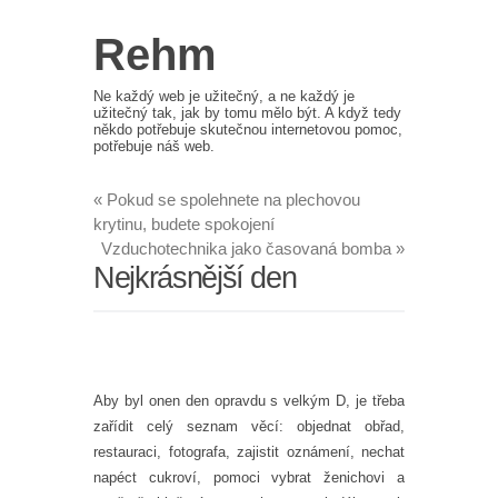
Rehm
Ne každý web je užitečný, a ne každý je
užitečný tak, jak by tomu mělo být. A když tedy
někdo potřebuje skutečnou internetovou pomoc,
potřebuje náš web.
«
Pokud se spolehnete na plechovou
krytinu, budete spokojení
Vzduchotechnika jako časovaná bomba
»
Nejkrásnější den
Aby byl onen den opravdu s velkým D, je třeba
zařídit celý seznam věcí: objednat obřad,
restauraci, fotografa, zajistit oznámení, nechat
napéct cukroví, pomoci vybrat ženichovi a