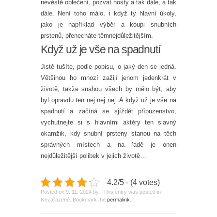
nevěstě oblečení, pozvat hosty a tak dále, a tak
dále. Není toho málo, i když ty hlavní úkoly,
jako je například výběr a koupi
snubních
prstenů
, přenecháte těmnejdůležitějším.
Když už je vše na spadnutí
Jistě tušíte, podle popisu, o jaký den se jedná.
Většinou ho mnozí zažijí jenom jedenkrát v
životě, takže snahou všech by mělo být, aby
byl opravdu ten nej nej nej. A když už je vše na
spadnutí a začíná se sjíždět příbuzenstvo,
vychutnejte si s hlavními aktéry ten slavný
okamžik, kdy snubní prsteny stanou na těch
správných místech a na řadě je onen
nejdůležitější polibek v jejich životě…
4.2/5 - (4 votes)
Posted on
9. 11. 2024
by
. This entry was posted in
Nezařazené. Bookmark the
permalink
.