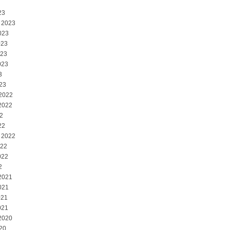
23
 2023
023
023
023
023
3
23
 2022
2022
2
22
 2022
022
022
2
2021
021
021
021
2020
20