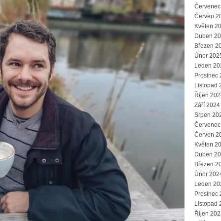
Červenec
Červen 2
Květen 2
Duben 2
Březen 2
Únor 202
Leden 20
Prosinec
Listopad 
Říjen 202
Září 2024
Srpen 20
Červenec
Červen 2
Květen 2
Duben 2
Březen 2
Únor 202
Leden 20
Prosinec
Listopad 
Říjen 202