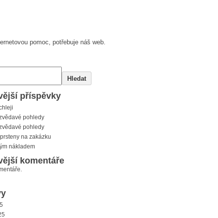
nternetovou pomoc, potřebuje náš web.
Hledat
ější příspěvky
chleji
zvědavé pohledy
zvědavé pohledy
prsteny na zakázku
kým nákladem
vější komentáře
mentáře.
vy
5
25