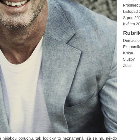
Prosinec
Listopad 
Srpen 20
Květen 2
Rubri
Domácno
Ekonomi
Krása
Služby
Zboží
 nějakou poruchu, tak logicky to neznamená, že se mu někdo