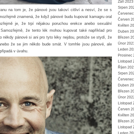
Září 2023
Srpen 20
anu na tom je, že pánové jsou takoví citliví a nesví, že se s
Červenec
samozřejmě znamená, že když pánové budu kupovat kamagru oral
Červen 2
ozřejmě je, že trpí nějakou poruchou erekce anebo sexuální
Květen 2
 Samozřejmě, že tento lék mohou kupovat také například pro
Duben 2
někdy pánové si ani pro tyto léky nejdou, protože se stydí, že
Březen 2
Únor 202
anebo že se jim někdo bude smát. V tomhle jsou pánové, ale
Leden 20
připadá v úvahu.
Prosinec
Listopad 
Říjen 202
Srpen 20
Červenec
Duben 2
Březen 2
Únor 202
Listopad 
Červen 2
Květen 2
Březen 2
Listopad 
Leden 20