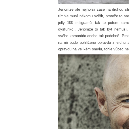
Jenomže ale nejhorší zase na druhou str
tímhle musí někomu svěřit, protože to 
jelly 100 miligramů, tak to potom sam
dysfunkcí. Jenomže to tak být nemusí.
svého kamaráda anebo tak podobně. Proto 
na ně bude pohlíženo opravdu z vrchu 
opravdu na velikém omylu, tohle vůbec ne