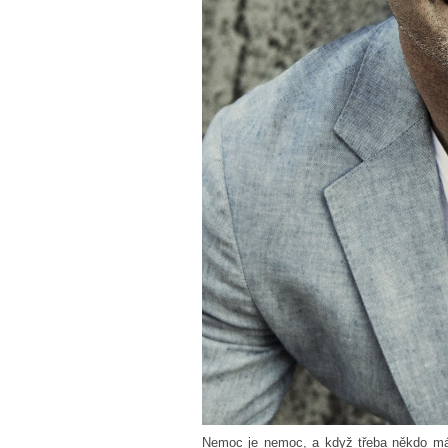
Nemoc je nemoc, a když třeba někdo má