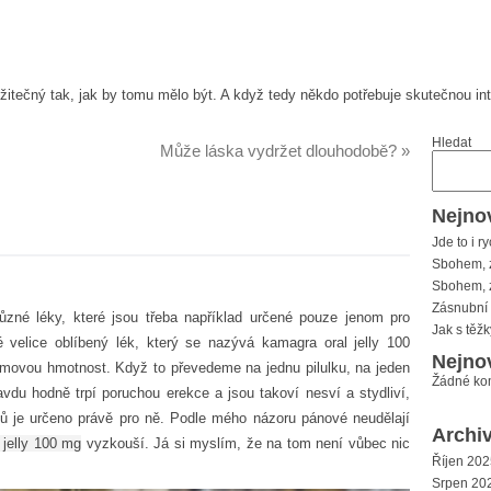
žitečný tak, jak by tomu mělo být. A když tedy někdo potřebuje skutečnou i
Hledat
Může láska vydržet dlouhodobě?
»
Nejnov
Jde to i ry
Sbohem, 
Sbohem, 
Zásnubní 
různé léky, které jsou třeba například určené pouze jenom pro
Jak s těž
 velice oblíbený lék, který se nazývá kamagra oral jelly 100
Nejno
ramovou hmotnost. Když to převedeme na jednu pilulku, na jeden
Žádné ko
vdu hodně trpí poruchou erekce a jsou takoví nesví a stydliví,
mů je určeno právě pro ně. Podle mého názoru pánové neudělají
Archi
 jelly 100 mg
vyzkouší. Já si myslím, že na tom není vůbec nic
Říjen 202
Srpen 20