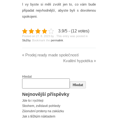
I vy byste si měli zvolit jen to, co vám bude
připadat nejvhodnější, abyste byli s dovolenou
spokojeni.
3.9/5 - (12 votes)
Posted on
27. 8. 2023
by
. This entry was posted in
Služby
. Bookmark the
permalink
.
«
Prodej ready made společností
Kvalitní hypotéka
»
Hledat
Hledat
Nejnovější příspěvky
Jde to i rychleji
Sbohem, zvědavé pohledy
Zásnubní prsteny na zakázku
Jak s těžkým nákladem