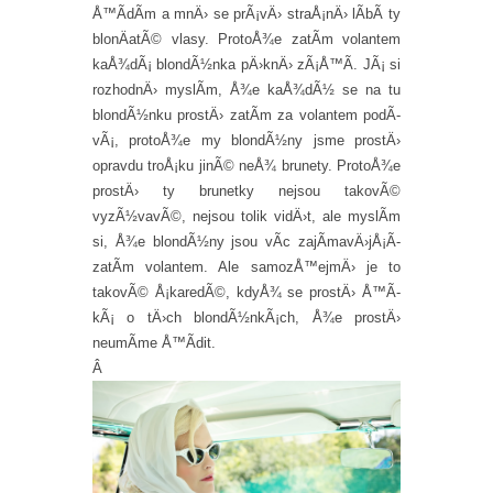
Å™Ã­dÃ­m a mnÄ› se prÃ¡vÄ› straÅ¡nÄ› lÃ­bÃ­ ty
blonÄatÃ© vlasy. ProtoÅ¾e zatÃ­m volantem
kaÅ¾dÃ¡ blondÃ½nka pÄ›knÄ› zÃ¡Å™Ã­. JÃ¡ si
rozhodnÄ› myslÃ­m, Å¾e kaÅ¾dÃ½ se na tu
blondÃ½nku prostÄ› zatÃ­m za volantem podÃ­
vÃ¡, protoÅ¾e my blondÃ½ny jsme prostÄ›
opravdu troÅ¡ku jinÃ© neÅ¾ brunety. ProtoÅ¾e
prostÄ› ty brunetky nejsou takovÃ©
vyzÃ½vavÃ©, nejsou tolik vidÄ›t, ale myslÃ­m
si, Å¾e blondÃ½ny jsou vÃ­c zajÃ­mavÄ›jÅ¡Ã­
zatÃ­m volantem. Ale samozÅ™ejmÄ› je to
takovÃ© Å¡karedÃ©, kdyÅ¾ se prostÄ› Å™Ã­
kÃ¡ o tÄ›ch blondÃ½nkÃ¡ch, Å¾e prostÄ›
neumÃ­me Å™Ã­dit.
Â