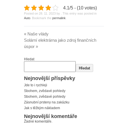
4.1/5 - (10 votes)
Posted on
28. 11. 2023
by
. This entry was posted in
Auto
. Bookmark the
permalink
.
«
Naše vlády
Solární elektrárna jako zdroj finančních
úspor
»
Hledat
Hledat
Nejnovější příspěvky
Jde to i rychleji
Sbohem, zvědavé pohledy
Sbohem, zvědavé pohledy
Zásnubní prsteny na zakázku
Jak s těžkým nákladem
Nejnovější komentáře
Žádné komentáře.