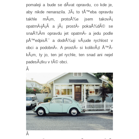
pomaleji a bude se dÃ­vat opravdu, co kde je,
aby nikde nenarazila. JÃ¡ to tÅ™eba opravdu
takhle mÃ¡m, protoÅ¾e jsem takovÃ¡
opatrnÄ›jÅ¡Ã­ a jÃ¡ prostÄ› pokaÅ¾dÃ© se
snaÅ¾Ã­m opravdu jet opatrnÄ› a jedu podle
pÅ™edpisÅ¯ a dodrÅ¾uji vÅ¡ude rychlost v
obci a podobnÄ›. A prostÄ› si kolikrÃ¡t Å™Ã­
kÃ¡m, ty jo, ten jel rychle, ten snad ani nejel
padesÃ¡tku v tÃ© obci.
Â
Â