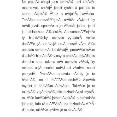
No prostÄ› chlapi jsou takovÃ½, oni chtÄ›jÃ­
machrovat, chtÄ›jÃ­ jezdit rychle a pak se to
stane nÄ›jakÃ½ Ãºraz a nÄ›jakÃ¡ havÃ¡rka.
TakÅ¾e samozÅ™ejmÄ› urÄitÄ› vÅ¡ichni by
mÄ›li jezdit opatrnÄ› a je ÃºplnÄ› jedno, jestli
jste chlap nebo Å¾enskÃ¡. Ale samozÅ™ejmÄ›
ty blondÃ½nky opravdu vypadajÃ­ velice
dobÅ™e, jÃ¡ ze svojÃ­ zkuÅ¡enostÃ­ vÃ­m, Å¾e
opravdu se na mÄ› lidi dÃ­vajÃ­, protoÅ¾e mÃ¡m
dlouhÃ© blonÄatÃ© vlasy a prostÄ›, kdyÅ¾ jdu
do toho auta, tak na mÄ› opravdu vÅ¾dycky
mrknou a jÃ¡ nechci radÅ¡i ani vÄ›dÄ›t, co si
pomyslÃ­. ProtoÅ¾e opravdu nÄ›kdy je to
hroznÃ©, co si mÅ¯Å¾e druhÃ½ ÄlovÄ›k
myslet o druhÃ©m ÄlovÄ›ku. TakÅ¾e je to
takovÃ© zajÃ­mavÃ©, ale rozhodnÄ› si myslÃ­
m, Å¾e kaÅ¾dÃ½ jsme nÄ›jakÃ½ a rozhodnÄ›
jde o to, kdo rÃ¡d Å™Ã­dÃ­, tak rozhodnÄ› Å™Ã­
dit bude, takÅ¾e urÄitÄ› je to skvÄ›lÃ©.