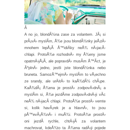
Â
A no jo, blondÃ½na zase za volantem. JÃ¡ si
prÃ¡vÄ› myslÃ­m, Å¾e jsou blondÃ½nky jeÅ¡tÄ›
mnohem lepÅ¡Ã­ Å™idiÄky neÅ¾ nÄ›jacÃ­
chlapi. ProtoÅ¾e rozhodnÄ› my Å¾eny jsme
opatrnÄ›jÅ¡Ã­, ale popravdÄ› musÃ­m Å™Ã­ct, je
ÃºplnÄ› jedno, jestli jste blondÃ½nka nebo
bruneta. SamozÅ™ejmÄ› myslÃ­m to vÅ¡echno
ze srandy, ale urÄitÄ› to kaÅ¾dÃ½ chÃ¡pe.
KaÅ¾dÃ¡ Å¾ena je prostÄ› zodpovÄ›dnÃ¡ a
myslÃ­m si, Å¾e jezdÃ­me zodpovÄ›dnÄ›ji vÃ­c
neÅ¾ nÄ›jacÃ­ chlapi. ProtoÅ¾e prostÄ› vemte
si, kolik havÃ¡rek je a hlavnÄ›, to jsou
pÅ™evÃ¡Å¾nÄ› i muÅ¾i. ProtoÅ¾e prostÄ›
oni jezdÃ­ rychle, chtÄ›jÃ­ za volantem
machrovat, kdeÅ¾to ta Å¾ena radÄ›ji pojede