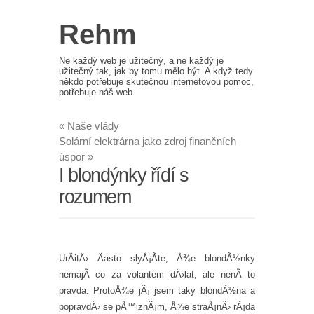
Rehm
Ne každý web je užitečný, a ne každý je
užitečný tak, jak by tomu mělo být. A když tedy
někdo potřebuje skutečnou internetovou pomoc,
potřebuje náš web.
«
Naše vlády
Solární elektrárna jako zdroj finančních
úspor
»
I blondýnky řídí s
rozumem
UrÄitÄ› Äasto slyÅ¡Ã­te, Å¾e blondÃ½nky
nemajÃ­ co za volantem dÄ›lat, ale nenÃ­ to
pravda. ProtoÅ¾e jÃ¡ jsem taky blondÃ½na a
popravdÄ› se pÅ™iznÃ¡m, Å¾e straÅ¡nÄ› rÃ¡da