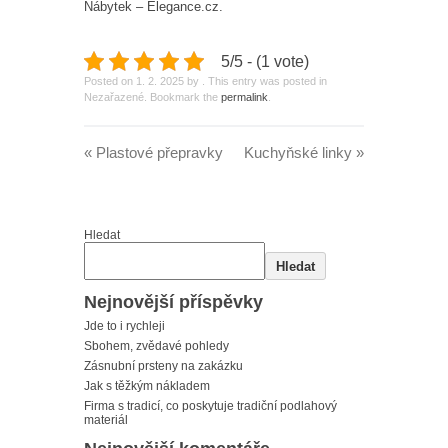
Nábytek – Elegance.cz.
5/5 - (1 vote)
Posted on
1. 2. 2025
by
. This entry was posted in
Nezařazené. Bookmark the
permalink
.
«
Plastové přepravky
Kuchyňské linky
»
Hledat
Hledat
Nejnovější příspěvky
Jde to i rychleji
Sbohem, zvědavé pohledy
Zásnubní prsteny na zakázku
Jak s těžkým nákladem
Firma s tradicí, co poskytuje tradiční podlahový
materiál