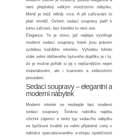
není přeplněný velkým množstvím nábytku.
Méně je totiž někdy více. A při zařizování to
platí rovněž. Ovšem sedací soupravy patří k
tomu zařízení, bez kterého to není ono.
Elegance. To je slovo, jež nejlépe vystihuje
moderní
sedací soupravy
, které jsou právem
ozdobou každého interiéru. Výhodou tohoto
stále velmi oblíbeného bytového doplňku je i to,
že je možné pořídit si jej v nejrůznějším nejen
materiálovém, ale i tvarovém a velikostním
provedení.
Sedací soupravy – elegantní a
moderní nábytek
Moderní interiér se neobejde bez moderní
sedací soupravy. Širokou nabídku najdou
všichni zájemci o tento typ sedacího nábytku
ve špičkové kvalitě za velmi přijatelné ceny v
nabídce specializovaného e-shopu společnosti