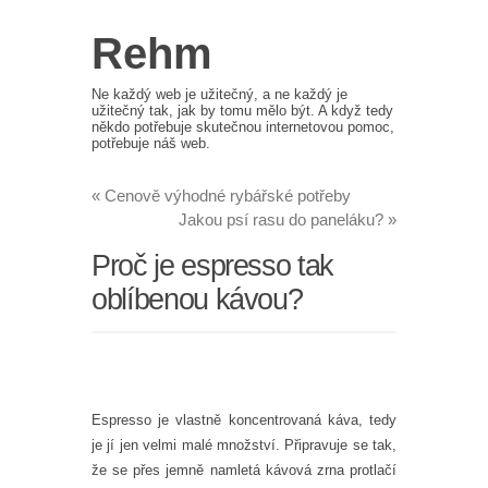
Rehm
Ne každý web je užitečný, a ne každý je
užitečný tak, jak by tomu mělo být. A když tedy
někdo potřebuje skutečnou internetovou pomoc,
potřebuje náš web.
«
Cenově výhodné rybářské potřeby
Jakou psí rasu do paneláku?
»
Proč je espresso tak
oblíbenou kávou?
Espresso je vlastně koncentrovaná káva, tedy
je jí jen velmi malé množství. Připravuje se tak,
že se přes jemně namletá kávová zrna protlačí