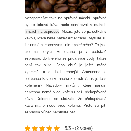
Nezapomeňte také na správné nádobí, správně
by se taková káva měla servírovat v malých
hrncích na espresso
.
Možná jste se již setkali s
kávou, která nese název Americano. Myslíte si,
že nemá s espressem nic společného? To jste
ale na omylu. Americano je v podstatě
espresso, do kterého se přidá více vody, takže
není tak silné. Jeho chuť je ještě méně
kyselejší a o dost jemnější. Americano je
oblíbenou kávou v mnoha zemích.
A jak je to s
kofeinem? Navzdory mýtům, které panují,
espresso nemá více kofeinu než překapávaná
káva. Dokonce se ukázalo, že překapávaná
káva má o něco více kofeinu. Proto se pití
espressa vůbec nemusíte bát.
5/5 - (2 votes)