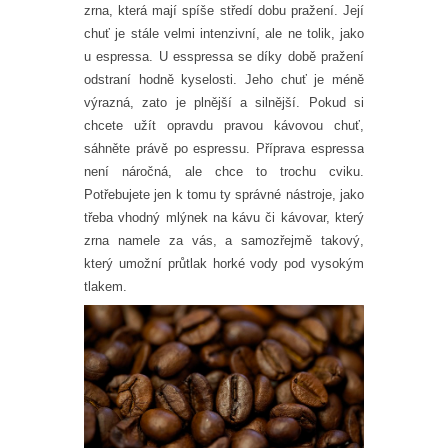
zrna, která mají spíše středí dobu pražení. Její
chuť je stále velmi intenzivní, ale ne tolik, jako
u espressa. U esspressa se díky době pražení
odstraní hodně kyselosti. Jeho chuť je méně
výrazná, zato je plnější a silnější. Pokud si
chcete užít opravdu pravou kávovou chuť,
sáhněte právě po espressu.
Příprava espressa
není náročná, ale chce to trochu cviku.
Potřebujete jen k tomu ty správné nástroje, jako
třeba vhodný mlýnek na kávu či kávovar, který
zrna namele za vás, a samozřejmě takový,
který umožní průtlak horké vody pod vysokým
tlakem.