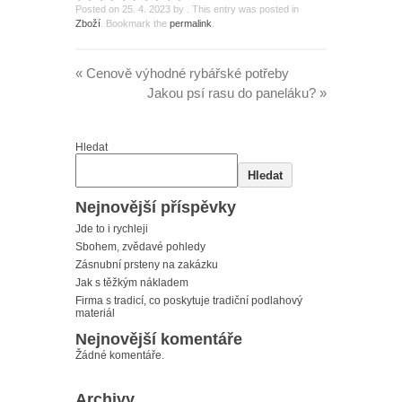
Posted on
25. 4. 2023
by
. This entry was posted in
Zboží
. Bookmark the
permalink
.
«
Cenově výhodné rybářské potřeby
Jakou psí rasu do paneláku?
»
Hledat
Hledat
Nejnovější příspěvky
Jde to i rychleji
Sbohem, zvědavé pohledy
Zásnubní prsteny na zakázku
Jak s těžkým nákladem
Firma s tradicí, co poskytuje tradiční podlahový
materiál
Nejnovější komentáře
Žádné komentáře.
Archivy