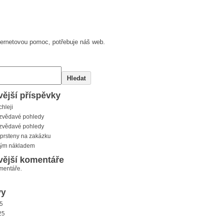
nternetovou pomoc, potřebuje náš web.
Hledat
ější příspěvky
chleji
zvědavé pohledy
zvědavé pohledy
prsteny na zakázku
kým nákladem
vější komentáře
mentáře.
vy
5
25