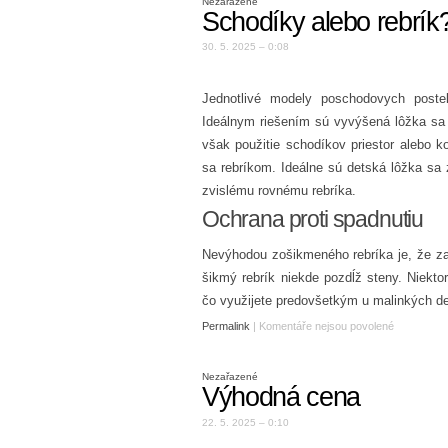
Nezařazené
Schodíky alebo rebrík
30. 5. 2025 – 0:08
Jednotlivé modely
poschodovych postel
Ideálnym riešením sú vyvýšená lôžka sa s
však použitie schodíkov priestor alebo k
sa rebríkom. Ideálne sú detská lôžka sa
zvislému rovnému rebríka.
Ochrana proti spadnutiu
Nevýhodou zošikmeného rebríka je, že zasa
šikmý rebrík niekde pozdĺž steny. Niekto
čo využijete predovšetkým u malinkých det
Permalink
|
Komentáře nejsou povolené
Nezařazené
Výhodná cena
22. 5. 2025 – 0:10