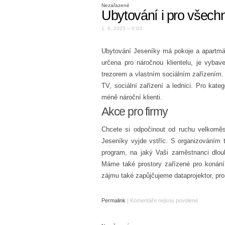
Nezařazené
Ubytování i pro všechn
1. 6. 2025 – 0:03
Ubytování Jeseníky
má pokoje a apartmán
určena pro náročnou klientelu, je vybave
trezorem a vlastním sociálním zařízením. 
TV, sociální zařízení a lednici. Pro kateg
méně nároční klienti.
Akce pro firmy
Chcete si odpočinout od ruchu velkoměs
Jeseníky vyjde vstříc. S organizováním
program, na jaký Vaši zaměstnanci dlou
Máme také prostory zařízené pro konání 
zájmu také zapůjčujeme dataprojektor, prom
Permalink
|
Komentáře nejsou povolené