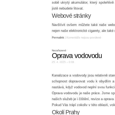
sobě ukrytý akumulátor, který spolehlivě
jistě nebudete litovat.
Webové stránky
Navštívit ovšem můžete také naše webo
nejen naše elektronické cigarety, ale také
Permalink
|
Komentáře nejsou povolené
Nezařazené
Oprava vodovodu
25. 4. 2025 – 0:06
Kanalizace a vodovody jsou relativně star
schopnost dopravovat vodu k obydlím a 
nastává, když vodovod neplní svou funkci
Oprava vodovodu je naše práce. Jsme sp
našich služeb je i čištění, revize a oprav
Pokud Vás trápí cokoliv v této oblasti, vol
Okolí Prahy