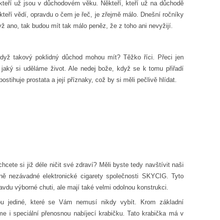
kteří už jsou v důchodovém věku. Někteří, kteří už na důchodě
, kteří vědí, opravdu o čem je řeč, je zřejmě málo. Dnešní ročníky
ž ano, tak budou mít tak málo peněz, že z toho ani nevyžijí.
 když takový poklidný důchod mohou mít? Těžko říci. Přeci jen
jaký si uděláme život. Ale nedej bože, když se k tomu přiřadí
postihuje
prostata a její příznaky
, což by si měli pečlivě hlídat.
cete si již déle ničit své zdraví? Měli byste tedy navštívit naši
ně nezávadné elektronické cigarety společnosti SKYCIG. Tyto
avdu výborné chuti, ale mají také velmi odolnou konstrukci.
 jediné, které se Vám nemusí nikdy vybít. Krom základní
me i speciální přenosnou nabíjecí krabičku. Tato krabička má v