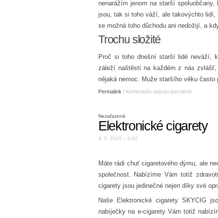
nenarážím jenom na starší spoluobčany, 
jsou, tak si toho váží, ale takovýchto lidí
se možná toho důchodu ani nedožijí, a kdy
Trochu složité
Proč si toho dnešní starší lidé neváží,
záleží naštěstí na každém z nás zvlášť, 
nějaká nemoc. Muže staršího věku často 
Permalink
|
Komentáře nejsou povolené
Nezařazené
Elektronické cigarety
3. 5. 2025 – 0:02
Máte rádi chuť cigaretového dýmu, ale nech
společnost. Nabízíme Vám totiž zdravot
cigarety jsou jedinečné nejen díky své opr
Naše
Elektronické cigarety
SKYCIG jsou
nabíječky na e-cigarety Vám totiž nabízí