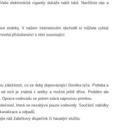
 Vaše elektronické cigarety dokáže nabít také. Navštivte nás a
vé stránky. V našem internetovém obchodě si můžete vybrat
 mnohá příslušenství s nimi související.
ou záležitostí, co se doby doprovázející člověka týče. Potřeba a
od nich je známá z antiky a možná ještě dříve. Problém ale
. Oprava vodovodu se potom stává naprostou prioritou.
olečnost, která se nezabývá pouze vodovody. Součástí nabídky
a kanalizace a odpadů.
ejte náš žabičkový dispečink či havarijní službu.