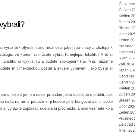
Červenec
Červen 2
Květen 2
vybrali?
Duben 2
Březen 2
Únor 202
Leden 20
Prosinec
i vyrazíte? Slyšeli jste o možnosti, jako jsou
chaty a chalupy k
Listopad 
atalogu, ve kterém si můžete vybrat tu nejlepší lokalitu? V té si
Říjen 202
, turistiku či cyklistiku a budete spokojeni? Pak Vás můžeme
Září 2024
 budete mít měkoučkou postel a skvělé vybavení, jako byste si
Srpen 20
Červenec
Červen 2
Květen 2
e si objekt jen pro sebe, případně ještě společně s přáteli, pak
Duben 2
Březen 2
ko ušitá na míru, protože si ji budete plně korigovat sami, podle
Únor 202
li si vyrazíte zaplavat, uděláte si procházku anebo vezmete kola
Leden 20
Prosinec
Listopad 
Říjen 202