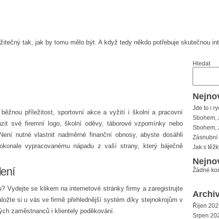
žitečný tak, jak by tomu mělo být. A když tedy někdo potřebuje skutečnou i
Hledat
Nejnov
Jde to i ry
běžnou příležitost, sportovní akce a vyžití i školní a pracovní
Sbohem, 
zit své firemní logo, školní oděvy, táborové vzpomínky nebo
Sbohem, 
ení nutné vlastnit nadměrné finanční obnosy, abyste dosáhli
Zásnubní 
okonale vypracovanému nápadu z vaší strany, který báječně
Jak s těž
Nejno
dení
Žádné ko
? Vydejte se klikem na internetové stránky firmy a zaregistrujte
Archi
ložte si u vás ve firmě přehlednější systém díky stejnokrojům v
Říjen 202
ých zaměstnanců i klientely poděkování.
Srpen 20