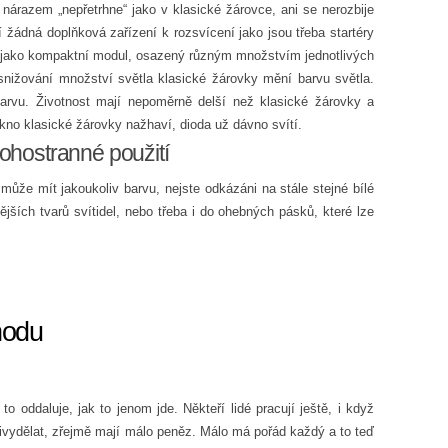
árazem „nepřetrhne“ jako v klasické žárovce, ani se nerozbije
 žádná doplňková zařízení k rozsvícení jako jsou třeba startéry
u jako kompaktní modul, osazený různým množstvím jednotlivých
snižování množství světla klasické žárovky mění barvu světla.
barvu. Životnost mají nepoměrně delší než klasické žárovky a
kno klasické žárovky nažhaví, dioda už dávno svítí.
ohostranné použití
že mít jakoukoliv barvu, nejste odkázáni na stále stejné bílé
nějších tvarů svítidel, nebo třeba i do ohebných pásků, které lze
hodu
o oddaluje, jak to jenom jde. Někteří lidé pracují ještě, i když
přivydělat, zřejmě mají málo peněz. Málo má pořád každý a to teď