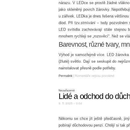
nárazu. V LEDce se prostě žádné vlákno n
jako skleněný povrch žárovky. Nepotřebují
u zářivek. LEDka je dnes řešena většino
diod. Při tzv.stmívání – tedy pozvolném 
LED svítidla zachovávají stále stejnou 
mnohem rychleji se „rozsvěcí“. Než se vlá
Barevnost, různé tvary, mn
Výhod je samozřejmě více. LED žárovka mů
(žluté) světlo. Dají se seskupit do nejrůz
nainstalovat přesně podle potřeby.
Permalink
|
Komentáře nejsou povolené
Nezařazené
Lidé a odchod do důc
9. 5. 2025 – 0:04
Někomu se chce jít ještě předčasně, jiný t
pobírají důchodovou penzi. Chtějí si tak 