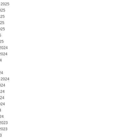
 2025
025
025
025
025
5
25
 2024
2024
4
24
 2024
024
024
024
024
4
24
 2023
2023
3