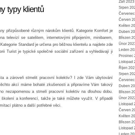
Září 2023
y typy klientů
Srpen 20
Červenec
Červen 2
Květen 2
y přizpůsobené různým nárokům klientů. Kategorie Komfort je
Duben 2
na televizí se satelitem, internetovými připojením, minibarem,
Březen 2
Únor 202
Kategorie Standard je určena pro běžnou klientelu a najdete zde
Leden 20
orii Turist je typické společné sociální zařízení a vyhledávají ji
Prosinec
Listopad 
Říjen 202
Srpen 20
ta a zároveň stmelit pracovní kolektiv? I zde Vám ubytování
Červenec
 těchto akcí máme bohaté zkušenosti a připravíme Vám takový
Duben 2
ho nezapomenou a stmelí pracovní kolektiv na dlouhou dobu.
Březen 2
Únor 202
školení a konferencí, takže je také můžete využít. V případě
Listopad 
ítací plátno a další potřebné věci.
Červen 2
Květen 2
Březen 2
Listopad 
Leden 20