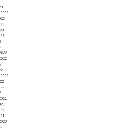
23
 2023
023
023
023
023
3
23
 2022
2022
2
22
 2022
022
022
2
2021
021
021
021
2020
20