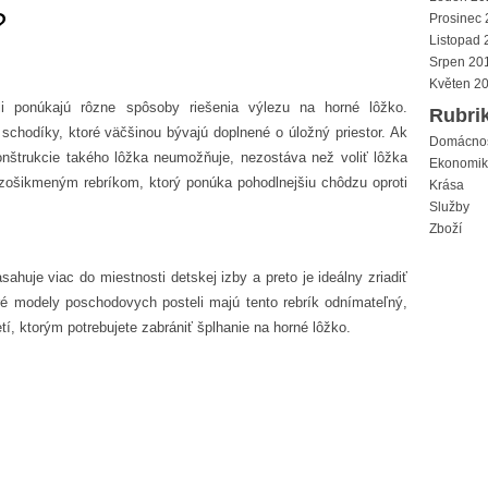
?
Prosinec
Listopad 
Srpen 20
Květen 2
i
ponúkajú rôzne spôsoby riešenia výlezu na horné lôžko.
Rubri
chodíky, ktoré väčšinou bývajú doplnené o úložný priestor. Ak
Domácno
onštrukcie takého lôžka neumožňuje, nezostáva než voliť lôžka
Ekonomi
 zošikmeným rebríkom, ktorý ponúka pohodlnejšiu chôdzu oproti
Krása
Služby
Zboží
huje viac do miestnosti detskej izby a preto je ideálny zriadiť
ré modely poschodovych posteli majú tento rebrík odnímateľný,
í, ktorým potrebujete zabrániť šplhanie na horné lôžko.