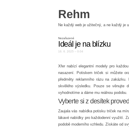
Rehm
Ne každý web je užitečný, a ne každý je u
Nezařazené
Ideál je na blízku
16. 6. 2025 – 0:04
Xfer nabízí elegantní modely pro každou 
nasazení.
Potiskem triček
si můžete ora
předměty reklamního rázu na zakázku. N
skvělého výsledku. Pouze se věnujte d
vyhodnotíme a dáme mu reálnou podobu.
Vyberte si z desítek prove
Zaujala vás nabídka potisku triček na míru
lákavé nabídky pro každodenní využití. Za
podobě moderního vzhledu. Získáte od sv