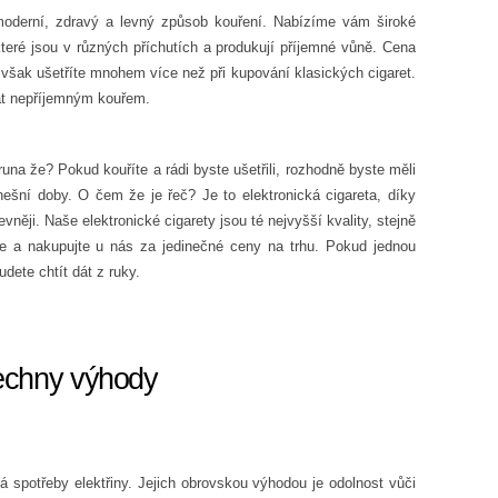
moderní, zdravý a levný způsob kouření. Nabízíme vám široké
které jsou v různých příchutích a produkují příjemné vůně. Cena
o však ušetříte mnohem více než při kupování klasických cigaret.
at nepříjemným kouřem.
na že? Pokud kouříte a rádi byste ušetřili, rozhodně byste měli
šní doby. O čem že je řeč? Je to elektronická cigareta, díky
vněji. Naše elektronické cigarety jsou té nejvyšší kvality, stejně
te a nakupujte u nás za jedinečné ceny na trhu. Pokud jednou
udete chtít dát z ruky.
echny výhody
á spotřeby elektřiny. Jejich obrovskou výhodou je odolnost vůči