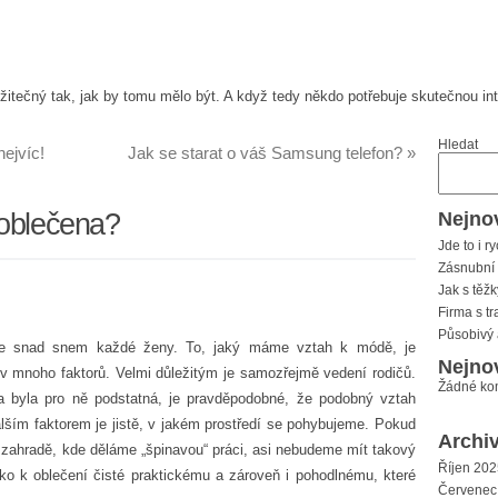
žitečný tak, jak by tomu mělo být. A když tedy někdo potřebuje skutečnou i
Hledat
ejvíc!
Jak se starat o váš Samsung telefon?
»
 oblečena?
Nejnov
Jde to i ry
Zásnubní 
Jak s těž
Firma s tr
Působivý 
 je snad snem každé ženy. To, jaký máme vztah k módě, je
Nejno
iv mnoho faktorů. Velmi důležitým je samozřejmě vedení rodičů.
Žádné ko
ka byla pro ně podstatná, je pravděpodobné, že podobný vztah
ším faktorem je jistě, v jakém prostředí se pohybujeme. Pokud
Archi
a zahradě, kde děláme „špinavou“ práci, asi nebudeme mít takový
Říjen 202
o k oblečení čisté praktickému a zároveň i pohodlnému, které
Červenec