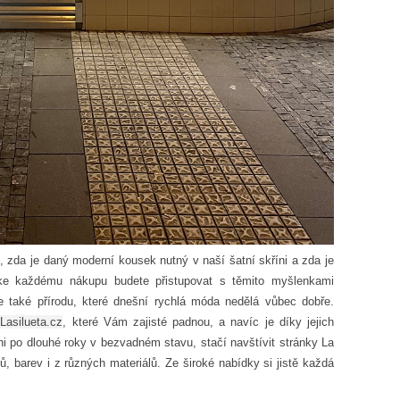
, zda je daný moderní kousek nutný v naší šatní skříni a zda je
e každému nákupu budete přistupovat s těmito myšlenkami
e také přírodu, které dnešní rychlá móda nedělá vůbec dobře.
Lasilueta.cz
, které Vám zajisté padnou, a navíc je díky jejich
ni po dlouhé roky v bezvadném stavu, stačí navštívit stránky La
ů, barev i z různých materiálů. Ze široké nabídky si jistě každá