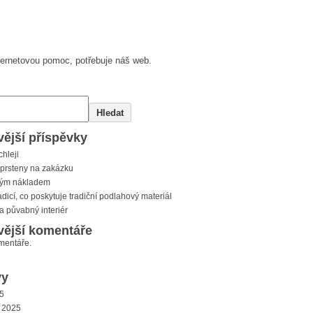
nternetovou pomoc, potřebuje náš web.
Hledat
ější příspěvky
chleji
prsteny na zakázku
kým nákladem
adicí, co poskytuje tradiční podlahový materiál
a půvabný interiér
vější komentáře
mentáře.
vy
5
 2025