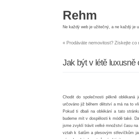
Rehm
Ne každý web je užitečný, a ne každý je u
«
Prodáváte nemovitost? Získejte co n
Jak být v létě luxusně
Chodit do společnosti pěkně oblékaná
určováno již během dětství a má na to vl
Pokud ti dbali na oblékání a tato strán
budeme mít v dospělosti k módě také. Dal
jsme zvyklí trávit velké množství času n
vztah k šatům a plesovým střevíčkům jak