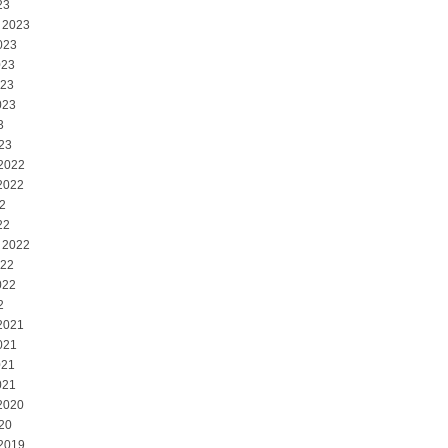
23
 2023
023
023
023
023
3
23
 2022
2022
2
22
 2022
022
022
2
2021
021
021
021
2020
20
 2019