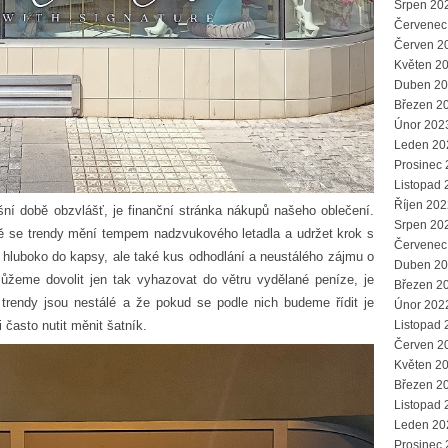
Srpen 20
Červenec
Červen 2
Květen 2
Duben 2
Březen 2
Únor 202
Leden 20
Prosinec
Listopad 
Říjen 202
ní době obzvlášť, je finanční stránka nákupů našeho oblečení.
Srpen 20
ě se trendy mění tempem nadzvukového letadla a udržet krok s
Červenec
luboko do kapsy, ale také kus odhodlání a neustálého zájmu o
Duben 2
žeme dovolit jen tak vyhazovat do větru vydělané peníze, je
Březen 2
trendy jsou nestálé a že pokud se podle nich budeme řídit je
Únor 202
často nutit měnit šatník.
Listopad 
Červen 2
Květen 2
Březen 2
Listopad 
Leden 20
Prosinec