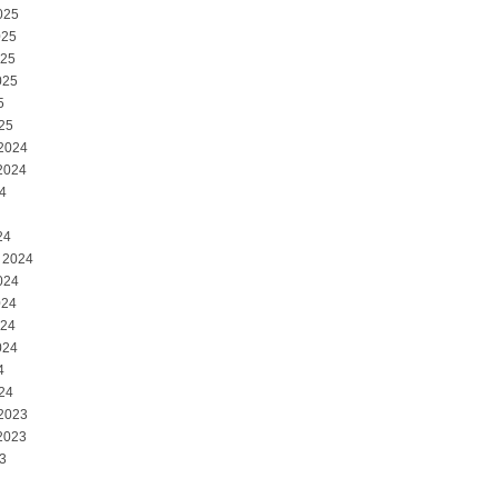
025
025
025
025
5
25
 2024
2024
4
24
 2024
024
024
024
024
4
24
 2023
2023
3