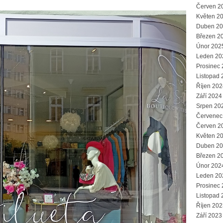
Červen 2
Květen 2
Duben 2
Březen 2
Únor 202
Leden 20
Prosinec
Listopad 
Říjen 202
Září 2024
Srpen 20
Červenec
Červen 2
Květen 2
Duben 2
Březen 2
Únor 202
Leden 20
Prosinec
Listopad 
Říjen 202
Září 2023