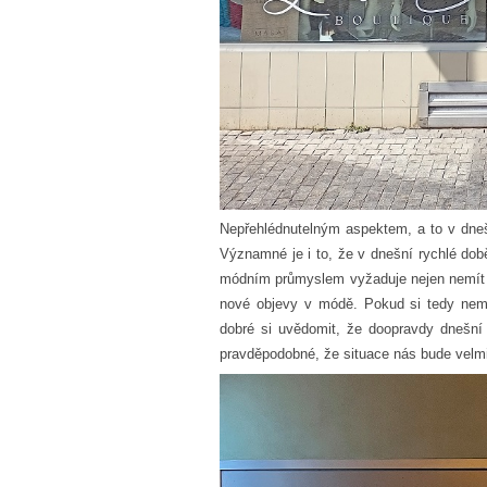
Nepřehlédnutelným aspektem, a to v dneš
Významné je i to, že
v dnešní rychlé dob
módním průmyslem vyžaduje nejen nemít h
nové objevy v módě. Pokud si tedy nemů
dobré si uvědomit, že doopravdy dnešní 
pravděpodobné, že situace nás bude velmi 