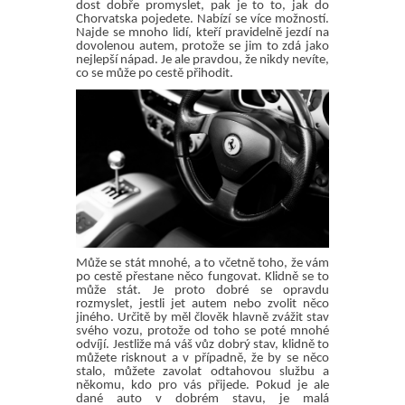
dost dobře promyslet, pak je to to, jak do
Chorvatska pojedete. Nabízí se více možností.
Najde se mnoho lidí, kteří pravidelně jezdí na
dovolenou autem, protože se jim to zdá jako
nejlepší nápad. Je ale pravdou, že nikdy nevíte,
co se může po cestě přihodit.
Může se stát mnohé, a to včetně toho, že vám
po cestě přestane něco fungovat. Klidně se to
může stát. Je proto dobré se opravdu
rozmyslet, jestli jet autem nebo zvolit něco
jiného. Určitě by měl člověk hlavně zvážit stav
svého vozu, protože od toho se poté mnohé
odvíjí. Jestliže má váš vůz dobrý stav, klidně to
můžete risknout a v případně, že by se něco
stalo, můžete zavolat odtahovou službu a
někomu, kdo pro vás přijede. Pokud je ale
dané auto v dobrém stavu, je malá