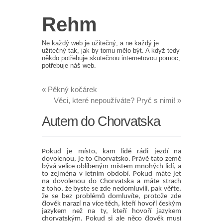
Rehm
Ne každý web je užitečný, a ne každý je
užitečný tak, jak by tomu mělo být. A když tedy
někdo potřebuje skutečnou internetovou pomoc,
potřebuje náš web.
«
Pěkný kočárek
Věci, které nepoužíváte? Pryč s nimi!
»
Autem do Chorvatska
Pokud je místo, kam lidé rádi jezdí na
dovolenou, je to Chorvatsko. Právě tato země
bývá velice oblíbeným místem mnohých lidí, a
to zejména v letním období. Pokud máte jet
na dovolenou do Chorvatska a máte strach
z toho, že byste se zde nedomluvili, pak věřte,
že se bez problémů domluvíte, protože zde
člověk narazí na více těch, kteří hovoří českým
jazykem než na ty, kteří hovoří jazykem
chorvatským. Pokud si ale něco člověk musí