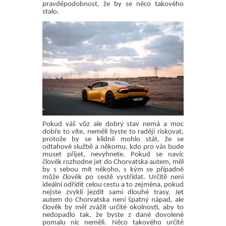
pravděpodobnost, že by se něco takového
stalo.
Pokud váš vůz ale dobrý stav nemá a moc
dobře to víte, neměli byste to raději riskovat,
protože by se klidně mohlo stát, že se
odtahové službě a někomu, kdo pro vás bude
muset přijet, nevyhnete. Pokud se navíc
člověk rozhodne jet do Chorvatska autem, měl
by s sebou mít někoho, s kým se případně
může člověk po cestě vystřídat. Určitě není
ideální odřídit celou cestu a to zejména, pokud
nejste zvyklí jezdit sami dlouhé trasy. Jet
autem do Chorvatska není špatný nápad, ale
člověk by měl zvážit určité okolnosti, aby to
nedopadlo tak, že byste z dané dovolené
pomalu nic neměli. Něco takového určitě