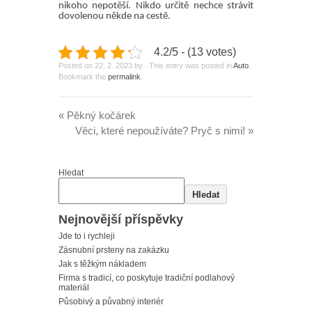
nikoho nepotěší. Nikdo určitě nechce strávit
dovolenou někde na cestě.
4.2/5 - (13 votes)
Posted on
22. 2. 2023
by
. This entry was posted in
Auto
.
Bookmark the
permalink
.
«
Pěkný kočárek
Věci, které nepoužíváte? Pryč s nimi!
»
Hledat
Hledat
Nejnovější příspěvky
Jde to i rychleji
Zásnubní prsteny na zakázku
Jak s těžkým nákladem
Firma s tradicí, co poskytuje tradiční podlahový
materiál
Působivý a půvabný interiér